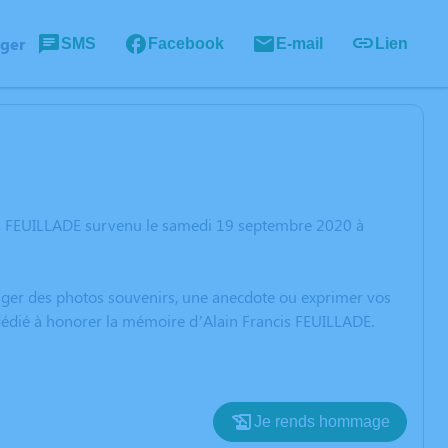
ager
SMS
Facebook
E-mail
Lien
cis FEUILLADE survenu le samedi 19 septembre 2020 à
rtager des photos souvenirs, une anecdote ou exprimer vos
 dédié à honorer la mémoire d’Alain Francis FEUILLADE.
Je rends hommage