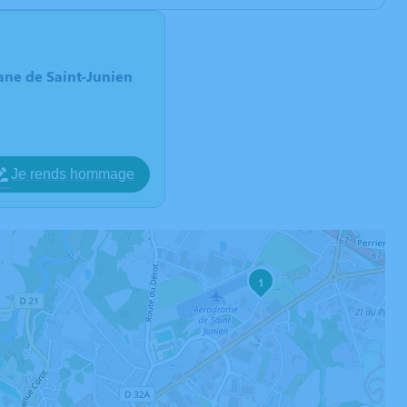
ane de Saint-Junien
Je rends hommage
1