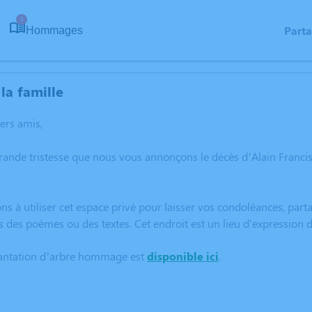
1
Part
Hommages
la famille
hers amis,
grande tristesse que nous vous annonçons le décès d’Alain Fran
ns à utiliser cet espace privé pour laisser vos condoléances, pa
s des poèmes ou des textes. Cet endroit est un lieu d'expression
lantation d’arbre hommage est
disponible ici
.