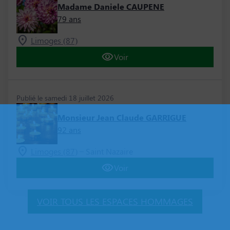
Madame Daniele CAUPENE
79 ans
Limoges (87)
Voir
Publié le samedi 18 juillet 2026
Monsieur Jean Claude GARRIGUE
92 ans
–
Limoges (87)
Saint Nazaire
Voir
VOIR TOUS LES ESPACES HOMMAGES