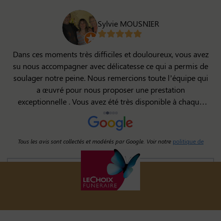
Sylvie MOUSNIER
Dans ces moments très difficiles et douloureux, vous avez
su nous accompagner avec délicatesse ce qui a permis de
soulager notre peine. Nous remercions toute l’équipe qui
a œuvré pour nous proposer une prestation
l
u
exceptionnelle . Vous avez été très disponible à chaque
instant . Merci pour ce professionnalisme
Tous les avis sont collectés et modérés par Google. Voir notre
politique de
publication d’avis
.
Voir tous les avis sur Google