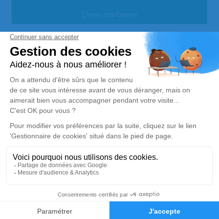
Devis marbrerie
Notre agence
Pompes Funèbres Choisnet
05 64 28 39 44
accueil@pompesfunebreschoisnet.fr
La Croix Blanche Saint-Junien, 6 rue Hortense Teillet –
87200 – Saint-Junien
4.9/5 – 189 avis
Nos Services
Liens utiles
Organiser des obsèques
Avis de décès
Monuments funéraires
Demande de rendez-vous en
agence
Services aux familles
Nos réseaux sociaux
Mentions légales
05 64 28 39 44
Demande de devis
Politique de traitement des données personnelles