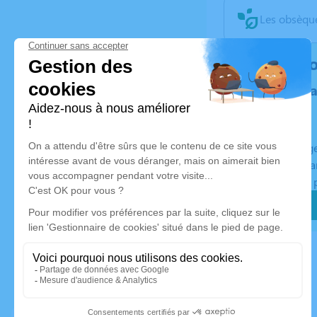
Les obsèque
Rendez h
Plantez un 
Un hommage 
Planté en Fra
Certificat de 