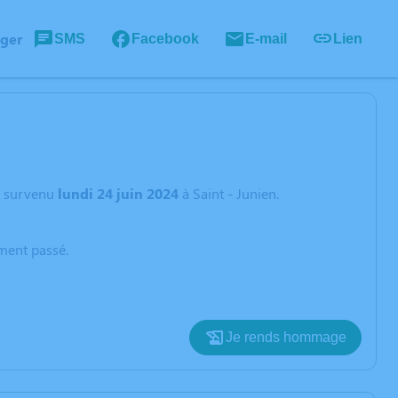
ager
SMS
Facebook
E-mail
Lien
survenu
lundi 24 juin 2024
à Saint - Junien.
oment passé.
Je rends hommage