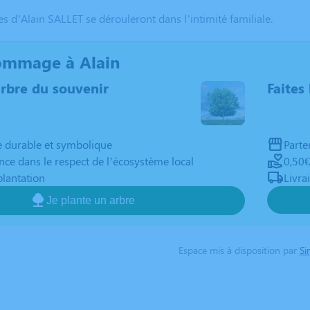
s d’Alain SALLET se dérouleront dans l’intimité familiale.
ommage à Alain
arbre du souvenir
Faites 
durable et symbolique
Parte
nce dans le respect de l’écosystème local
0,50€
plantation
Livra
Je plante un arbre
Espace mis à disposition par
Si