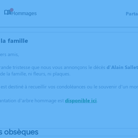
Part
Hommages
0
la famille
hers amis,
grande tristesse que nous vous annonçons le décès
d'Alain Sallet
e la famille, ni fleurs, ni plaques.
 est destiné à recueillir vos condoléances ou le souvenir d’un m
lantation d’arbre hommage est
disponible ici
.
s obsèques