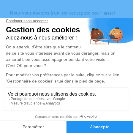
Nous vous invitons à utiliser cet espace pour laisser
vos condoléances, partager des photos souvenirs, une
anecdote ou exprimer vos pensées à travers des
poèmes ou des textes. Cet endroit est un lieu
d'expression dédié à honorer la mémoire d’Alice
PARVERIE.
Un service de plantation d’arbre hommage est
disponible ici
.
Je rends hommage
Cérémonie religieuse
lundi 18 mars 2024 à 14h30
2
Église Saint Jean Baptiste de Chassenon
3 Place de l Église
Faire-part
Hommages
16150 Chassenon