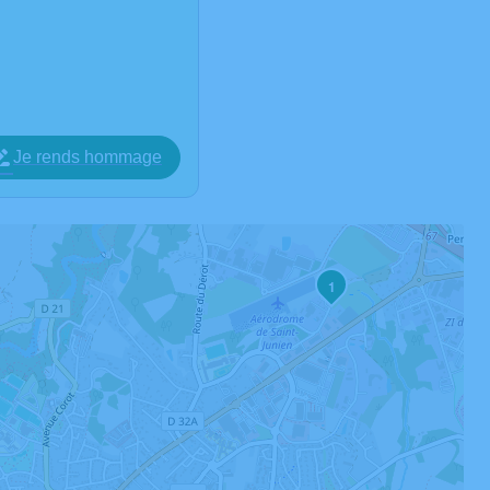
Je rends hommage
1