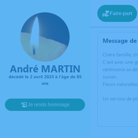
Faire-part
Message de 
C
hère famille, c
C'est avec une 
André MARTIN
cérémonie se dér
Junien.
décédé le 2 avril 2023 à l'âge de 85
ans
Fleurs naturell
Un service de p
Je rends hommage