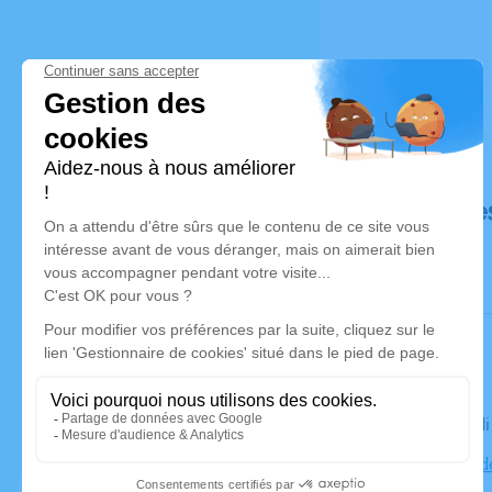
Déroulé de
Le mercred
Collégiale d
Junien