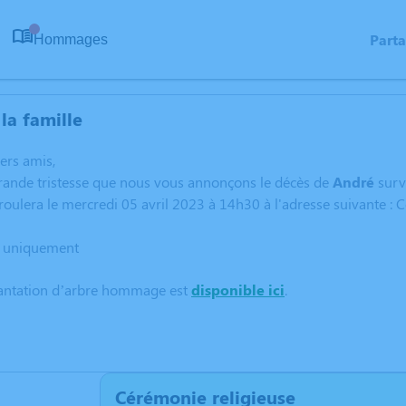
Part
Hommages
0
la famille
hers amis,
grande tristesse que nous vous annonçons le décès de
André
sur
oulera le mercredi 05 avril 2023 à 14h30 à l'adresse suivante : Co
es uniquement
lantation d’arbre hommage est
disponible ici
.
Cérémonie religieuse