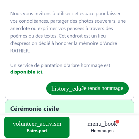
Nous vous invitons à utiliser cet espace pour laisser
vos condoléances, partager des photos souvenirs, une
anecdote ou exprimer vos pensées à travers des
poèmes ou des textes. Cet endroit est un lieu
d'expression dédié à honorer la mémoire d’André
RATHIER.
Un service de plantation d’arbre hommage est
disponible ici
.
Je rends hommage
Cérémonie civile
vendredi 22 avril 2022 à 10h00
Cimetière de Saint-Junien
0
Avenue Elisée Reclus
Faire-part
Hommages
87200 Saint-Junien