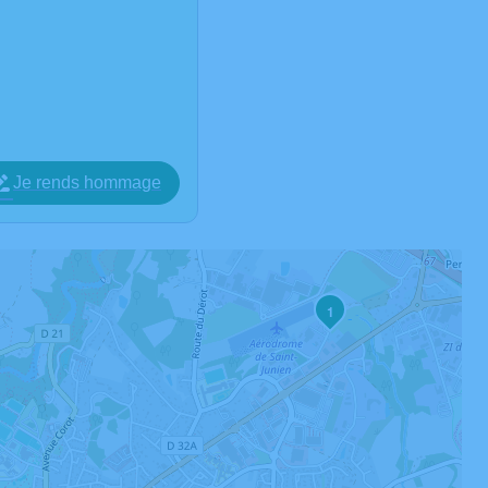
Je rends hommage
1