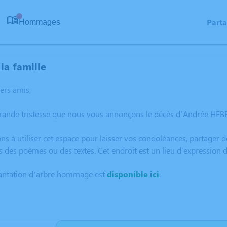
Part
Hommages
0
la famille
hers amis,
grande tristesse que nous vous annonçons le décès d’Andrée HEBR
ns à utiliser cet espace pour laisser vos condoléances, partager
s des poèmes ou des textes. Cet endroit est un lieu d'expressi
lantation d’arbre hommage est
disponible ici
.