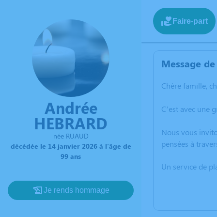
Faire-part
Message de 
Chère famille, c
Andrée
C’est avec une 
HEBRARD
Nous vous invito
née RUAUD
pensées à traver
décédée le 14 janvier 2026 à l'âge de
99 ans
Un service de p
Je rends hommage