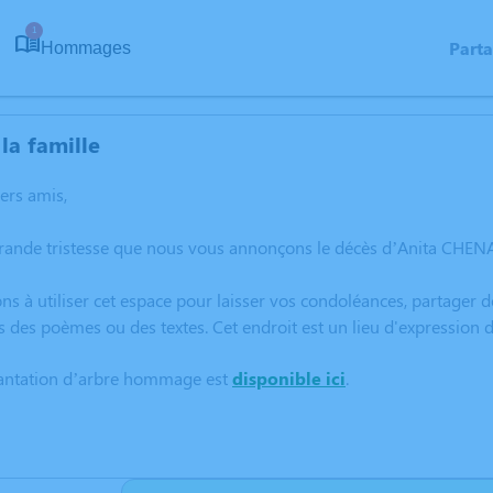
1
Part
Hommages
la famille
hers amis,
rande tristesse que nous vous annonçons le décès d’Anita CHENAU
ns à utiliser cet espace pour laisser vos condoléances, partager
s des poèmes ou des textes. Cet endroit est un lieu d'expressio
lantation d’arbre hommage est
disponible ici
.