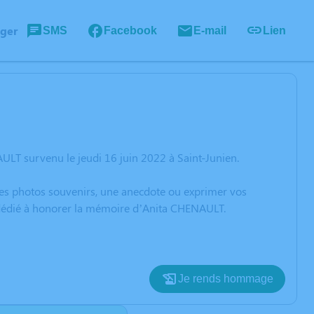
ager
SMS
Facebook
E-mail
Lien
LT survenu le jeudi 16 juin 2022 à Saint-Junien.
 des photos souvenirs, une anecdote ou exprimer vos
n dédié à honorer la mémoire d’Anita CHENAULT.
Je rends hommage