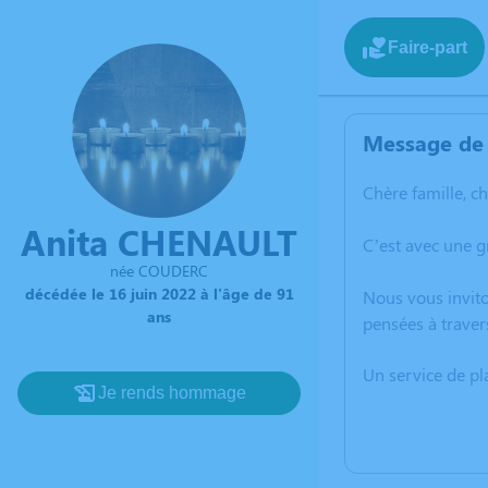
Faire-part
Message de 
Chère famille, c
Anita CHENAULT
C’est avec une g
née COUDERC
décédée le 16 juin 2022 à l'âge de 91
Nous vous invito
ans
pensées à traver
Un service de p
Je rends hommage