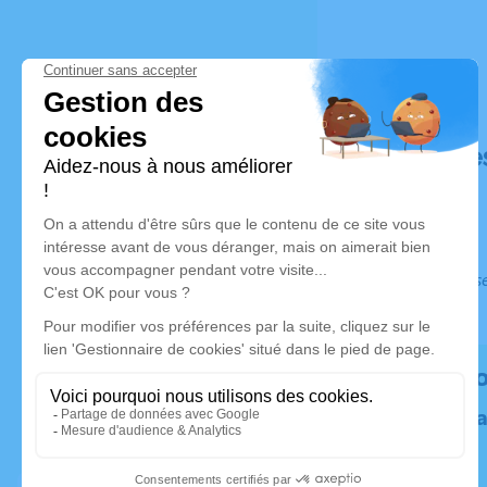
Déroulé de
Ce service s
Rendez h
Plantez un 