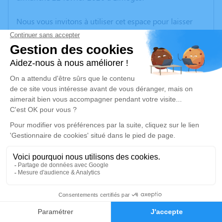
Nous vous invitons à utiliser cet espace pour laisser
vos condoléances, partager des photos souvenirs, une
anecdote ou exprimer vos pensées à travers des
poèmes ou des textes. Cet endroit est un lieu
d'expression dédié à honorer la mémoire d’Annie
PRADIGNAC.
Un service de plantation d’arbre hommage est
disponible ici
.
Je rends hommage
Cérémonie civile
mercredi 25 février 2026 à 14h30
2
Cimetière de Saint-Junien
Avenue Elisée Reclus
Faire-part
Hommages
87200 Saint-Junien