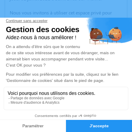
Nous vous invitons à utiliser cet espace privé pour
laisser vos condoléances, partager des photos
souvenirs, une anecdote ou exprimer vos pensées à
travers des poèmes ou des textes. Cet endroit est un
lieu d'expression dédié à honorer la mémoire de
Bernadette PARVY.
Un service de plantation d’arbre hommage est
disponible ici
.
Je rends hommage
Cérémonie religieuse
lundi 05 juillet 2021 à 14h30
2
Église de Saint-Brice-sur-Vienne
87200 Saint-Brice-sur-Vienne
Faire-part
Hommages