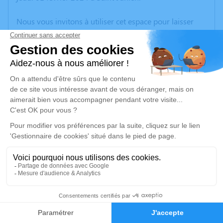
Nous vous invitons à utiliser cet espace pour laisser
vos condoléances, partager des photos souvenirs, une
anecdote ou exprimer vos pensées à travers des
poèmes ou des textes. Cet endroit est un lieu
d'expression dédié à honorer la mémoire de Bruno
BAUCHAUD.
Un service de plantation d’arbre hommage est
disponible ici
.
Je rends hommage
Crémation
mercredi 07 février 2024 à 11h00
5
Crematorium le Cavou de Limoges
105 Rue du Cavou
Faire-part
Hommages
87100 Limoges