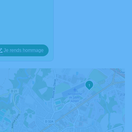
Je rends hommage
1