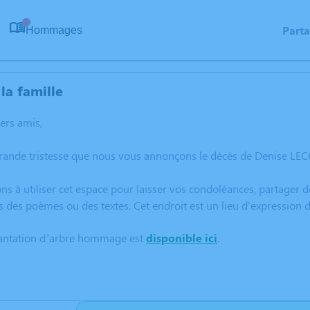
Part
Hommages
0
la famille
hers amis,
rande tristesse que nous vous annonçons le décès de Denise LECO
ns à utiliser cet espace pour laisser vos condoléances, partager
s des poèmes ou des textes. Cet endroit est un lieu d'expressio
lantation d’arbre hommage est
disponible ici
.