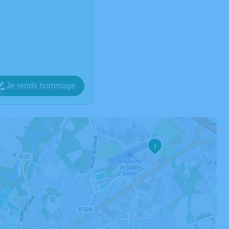
Je rends hommage
1