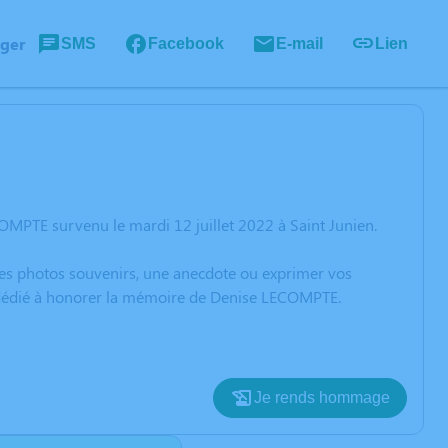
ager
SMS
Facebook
E-mail
Lien
MPTE survenu le mardi 12 juillet 2022 à Saint Junien.
 des photos souvenirs, une anecdote ou exprimer vos
n dédié à honorer la mémoire de Denise LECOMPTE.
Je rends hommage