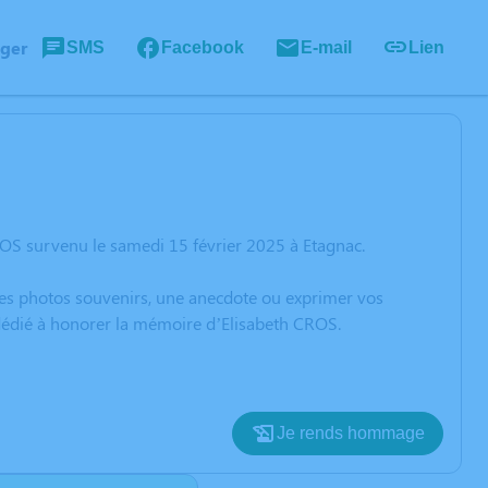
ager
SMS
Facebook
E-mail
Lien
ROS survenu le samedi 15 février 2025 à Etagnac.
 des photos souvenirs, une anecdote ou exprimer vos
 dédié à honorer la mémoire d’Elisabeth CROS.
Je rends hommage