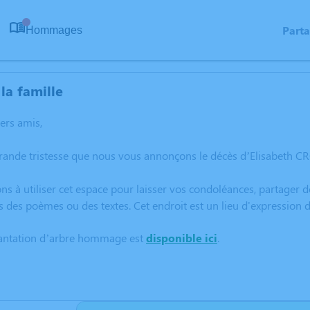
Part
Hommages
0
la famille
hers amis,
rande tristesse que nous vous annonçons le décès d’Elisabeth C
ns à utiliser cet espace pour laisser vos condoléances, partager
s des poèmes ou des textes. Cet endroit est un lieu d'expression
lantation d’arbre hommage est
disponible ici
.