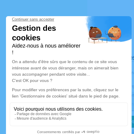
Déroulé de
Les inform
Activez une aler
Recevoir une aler
Je veux êtr