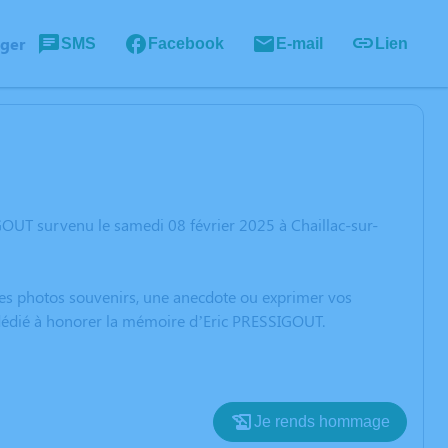
ager
SMS
Facebook
E-mail
Lien
GOUT survenu le samedi 08 février 2025 à Chaillac-sur-
 des photos souvenirs, une anecdote ou exprimer vos
n dédié à honorer la mémoire d’Eric PRESSIGOUT.
Je rends hommage