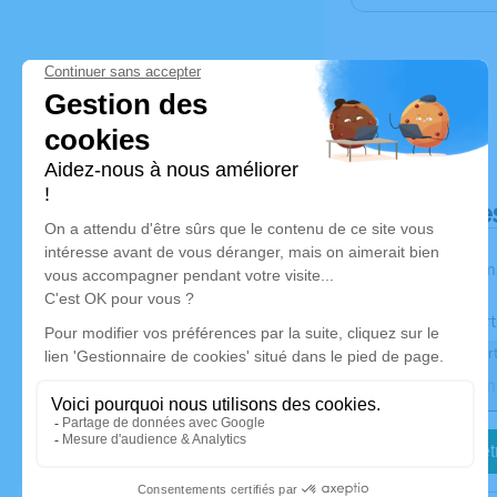
Déroulé de
Les inform
Activez une aler
Recevoir une aler
Je veux êtr