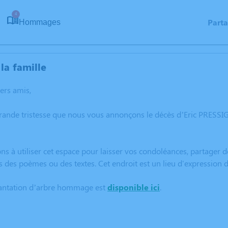
4
Part
Hommages
la famille
hers amis,
rande tristesse que nous vous annonçons le décès d’Eric PRESSI
ns à utiliser cet espace pour laisser vos condoléances, partager
s des poèmes ou des textes. Cet endroit est un lieu d'expressio
lantation d’arbre hommage est
disponible ici
.