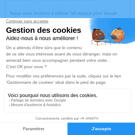
Nous vous invitons à utiliser cet espace pour laisser
vos condoléances, partager des photos souvenirs, une
anecdote ou exprimer vos pensées à travers des
poèmes ou des textes. Cet endroit est un lieu
d'expression dédié à honorer la mémoire de Françoise
LACHAISE.
Un service de plantation d’arbre hommage est
disponible ici
.
Je rends hommage
Cérémonie religieuse
jeudi 16 novembre 2023 à 11h00
7
Collégiale de Saint-Junien
Place Deffuas
Faire-part
Hommages
87200 Saint-Junien