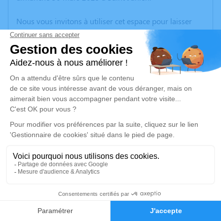
Nous vous invitons à utiliser cet espace pour laisser
vos condoléances, partager des photos souvenirs, une
anecdote ou exprimer vos pensées à travers des
poèmes ou des textes. Cet endroit est un lieu
d'expression dédié à honorer la mémoire de Gérard
GRASSAUD.
Un service de plantation d’arbre hommage est
disponible ici
.
Je rends hommage
Cérémonie civile
mercredi 02 avril 2025 à 10h00
2
Cimetière de Saint-Junien
Avenue Elisée Reclus
Faire-part
Hommages
87200 Saint-Junien