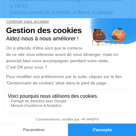
à 14h30.
Selon la volonté de la famille, ni fleurs, ni plaques.
Nous vous invitons à utiliser cet espace pour laisser
vos condoléances, partager des photos souvenirs, une
anecdote ou exprimer vos pensées à travers des
poèmes ou des textes. Cet endroit est un lieu
d'expression dédié à honorer la mémoire de Gérard
ROUGIER.
Un service de plantation d’arbre hommage est
disponible ici
.
Je rends hommage
Crémation
2
lundi 20 octobre 2025 à 14h30
Crématorium Municipal de Limoges
Faire-part
Hommages
105, Rue du Cavou