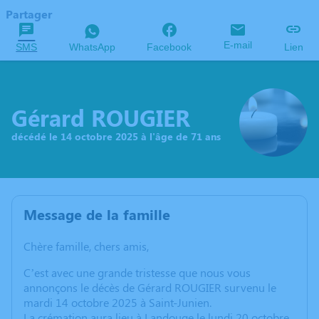
Partager
E-mail
SMS
WhatsApp
Facebook
Lien
Gérard ROUGIER
décédé le 14 octobre 2025 à l'âge de 71 ans
Message de la famille
Chère famille, chers amis,
C’est avec une grande tristesse que nous vous
annonçons le décès de Gérard ROUGIER survenu le
mardi 14 octobre 2025 à Saint-Junien.
La crémation aura lieu à Landouge le lundi 20 octobre