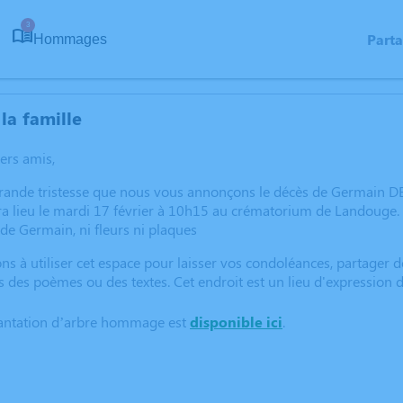
3
Part
Hommages
la famille
hers amis,
rande tristesse que nous vous annonçons le décès de Germain DE
a lieu le mardi 17 février à 10h15 au crématorium de Landouge.
 de Germain, ni fleurs ni plaques
ns à utiliser cet espace pour laisser vos condoléances, partager
s des poèmes ou des textes. Cet endroit est un lieu d'expressio
lantation d’arbre hommage est
disponible ici
.