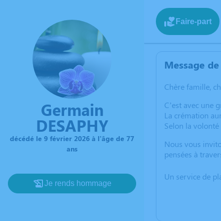
Faire-part
Message de 
Chère famille, c
Germain
C’est avec une g
La crémation aur
DESAPHY
Selon la volonté
décédé le 9 février 2026 à l'âge de 77
Nous vous invito
ans
pensées à traver
Un service de p
Je rends hommage