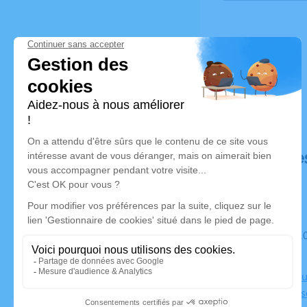
Déroulé de
Du mardi 10 février 2026 à 15h30 au mardi 17 février 2026
à 09h45
Chambre Funé
rue Hortense