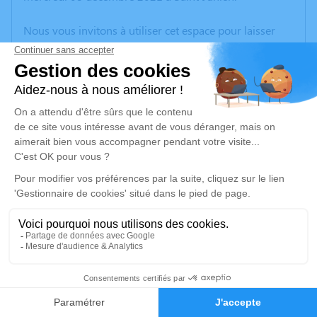
Nous vous invitons à utiliser cet espace pour laisser
vos condoléances, partager des photos souvenirs, une
anecdote ou exprimer vos pensées à travers des
poèmes ou des textes. Cet endroit est un lieu
d'expression dédié à honorer la mémoire de Guy
VALERY.
Un service de plantation d’arbre hommage est
disponible ici
.
Je rends hommage
Cérémonie religieuse
vendredi 10 décembre 2021 à 14h30
4
Église Saint-Saturnin de Chaillac-sur-Vienne
3 Rue du Petit Ruisseau
Faire-part
Hommages
87200 Chaillac-sur-Vienne