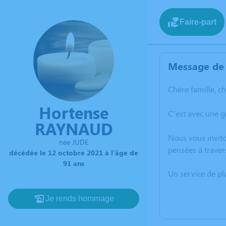
Faire-part
Message de 
Chère famille, c
Hortense
C’est avec une 
RAYNAUD
Nous vous invito
née JUDE
pensées à traver
décédée le 12 octobre 2021 à l'âge de
91 ans
Un service de p
Je rends hommage