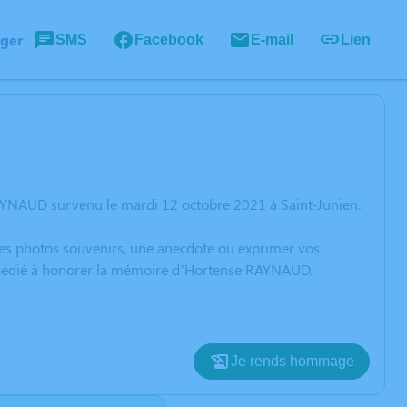
ager
SMS
Facebook
E-mail
Lien
AYNAUD survenu le mardi 12 octobre 2021 à Saint-Junien.
 des photos souvenirs, une anecdote ou exprimer vos
on dédié à honorer la mémoire d’Hortense RAYNAUD.
Je rends hommage