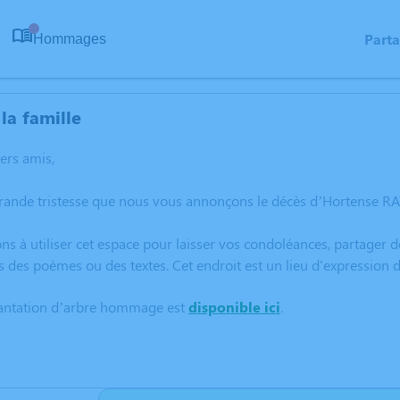
Part
Hommages
0
la famille
hers amis,
grande tristesse que nous vous annonçons le décès d’Hortense R
ns à utiliser cet espace pour laisser vos condoléances, partager
s des poèmes ou des textes. Cet endroit est un lieu d'expressi
lantation d’arbre hommage est
disponible ici
.