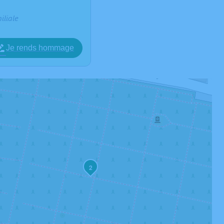
iliale
Je rends hommage
2