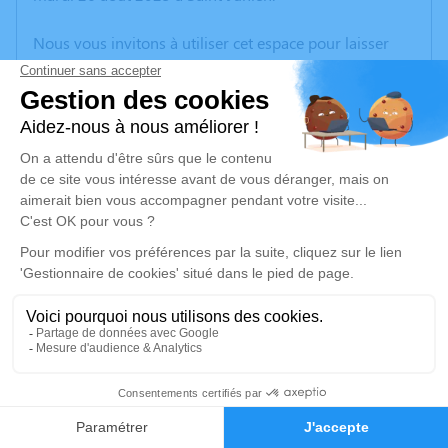
Nous vous invitons à utiliser cet espace pour laisser
vos condoléances, partager des photos souvenirs, une
anecdote ou exprimer vos pensées à travers des
poèmes ou des textes. Cet endroit est un lieu
d'expression dédié à honorer la mémoire de Jacqueline
FALLET.
Un service de plantation d’arbre hommage est
disponible ici
.
Je rends hommage
Cérémonie civile
lundi 01 septembre 2025 à 11h00
2
Cimetière de Saint-Junien
Avenue Elisée Reclus
Faire-part
Hommages
87200 Saint-Junien