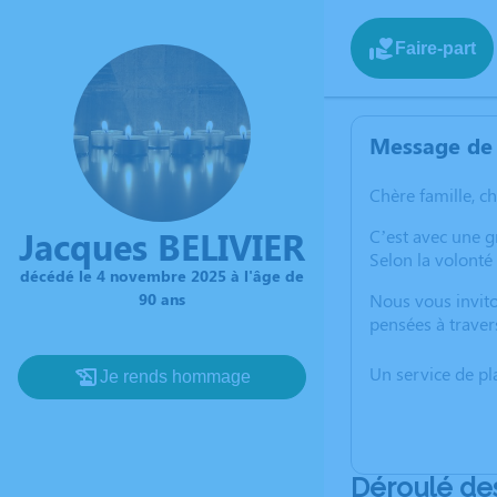
Faire-part
Message de 
Chère famille, c
Jacques BELIVIER
C’est avec une 
Selon la volonté
décédé le 4 novembre 2025 à l'âge de
90 ans
Nous vous invito
pensées à traver
Un service de p
Je rends hommage
Déroulé de