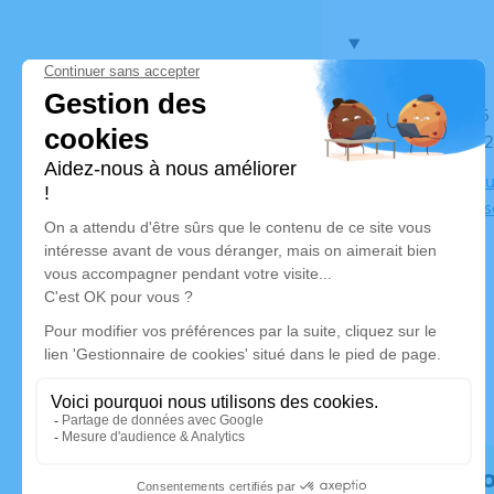
Du jeudi 06 novembre 2025 à 11h00 au mercredi 12
novembre 2
Chambre Funé
rue Hortense
Rendez h