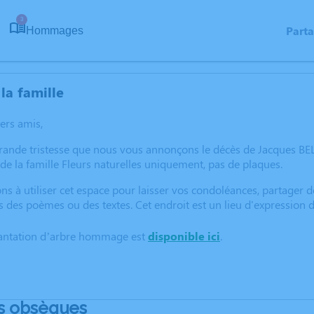
3
Part
Hommages
la famille
hers amis,
grande tristesse que nous vous annonçons le décès de Jacques BE
 de la famille Fleurs naturelles uniquement, pas de plaques.
ns à utiliser cet espace pour laisser vos condoléances, partager
s des poèmes ou des textes. Cet endroit est un lieu d'expression
lantation d’arbre hommage est
disponible ici
.
s obsèques