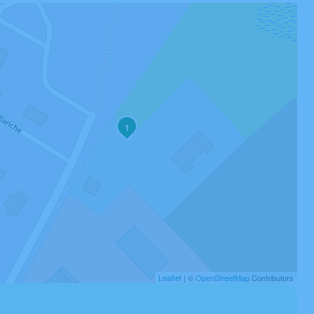
1
Leaflet
| ©
OpenStreetMap
Contributors