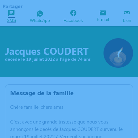
Partager
E-mail
SMS
WhatsApp
Facebook
Lien
Jacques COUDERT
décédé le 19 juillet 2022 à l'âge de 74 ans
Message de la famille
Chère famille, chers amis,
C’est avec une grande tristesse que nous vous
annonçons le décès de Jacques COUDERT survenu le
mardi 19 juillet 2022 à Verneuil-sur-Vienne.