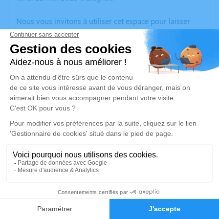
Nous vous invitons à utiliser cet espace pour laisser
vos condoléances, partager des photos souvenirs, une
anecdote ou exprimer vos pensées à travers des
poèmes ou des textes. Cet endroit est un lieu
d'expression dédié à honorer la mémoire de Jeannine
CHABAUD.
Un service de plantation d’arbre hommage est
disponible ici
.
Je rends hommage
Cérémonie religieuse
mercredi 24 mai 2023 à 14h30
1
Collégiale de Saint-Junien
Place Deffuas
Faire-part
Hommages
87200 Saint-Junien