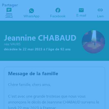
Partager
E-mail
SMS
WhatsApp
Facebook
Lien
Jeannine CHABAUD
née VAURS
décédée le 22 mai 2023 à l'âge de 92 ans
Message de la famille
Chère famille, chers amis,
C’est avec une grande tristesse que nous vous
annonçons le décès de Jeannine CHABAUD survenu le
lundi 22 mai 2023 à Etagnac.