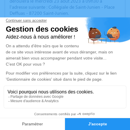
déroulera le mercredi 23 août 2023 à 09h30 à
l'adresse suivante : Collégiale de Saint-Junien - Place
Deffuas - 87200 Saint-Junien.
Fleurs naturelles uniquement, pas de plaques
Un service de plantation d’arbre hommage est
disponible ici
.
Je rends hommage
Cérémonie religieuse
mercredi 23 août 2023 à 09h30
Collégiale de Saint-Junien
Place Deffuas
87200 Saint-Junien
1
Je rends hommage
Faire-part
Hommages