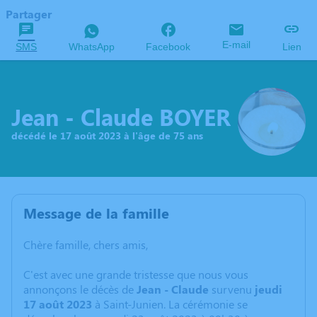
Partager
E-mail
SMS
WhatsApp
Facebook
Lien
Jean - Claude BOYER
décédé le 17 août 2023 à l'âge de 75 ans
Message de la famille
Chère famille, chers amis,
C'est avec une grande tristesse que nous vous
annonçons le décès de
Jean - Claude
survenu
jeudi
17 août 2023
à Saint-Junien. La cérémonie se