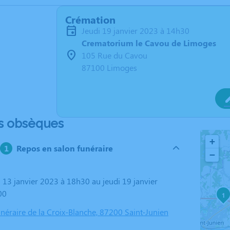
Crémation
jeudi 19 janvier 2023 à 14h30
Crematorium le Cavou de Limoges
105 Rue du Cavou
87100 Limoges
s obsèques
+
Repos en salon funéraire
−
00
1
éraire de la Croix-Blanche, 87200 Saint-Junien