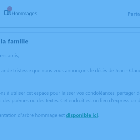
1
Part
Hommages
la famille
hers amis,
rande tristesse que nous vous annonçons le décès de Jean - Cla
ns à utiliser cet espace pour laisser vos condoléances, partager
s des poèmes ou des textes. Cet endroit est un lieu d'expressio
lantation d’arbre hommage est
disponible ici
.