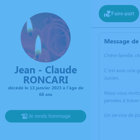
Faire-part
Message de 
Chère famille, c
Jean - Claude
C’est avec une g
RONCARI
Junien.
décédé le 13 janvier 2023 à l'âge de
Nous vous invito
68 ans
pensées à traver
Un service de p
Je rends hommage