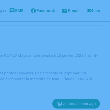
ager
SMS
Facebook
E-mail
Lien
ude RONCARI survenu le vendredi 13 janvier 2023 à Saint-
 des photos souvenirs, une anecdote ou exprimer vos
n dédié à honorer la mémoire de Jean - Claude RONCARI.
Je rends hommage