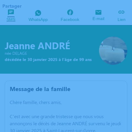
Partager
E-mail
SMS
WhatsApp
Facebook
Lien
Jeanne ANDRÉ
née DELAGE
décédée le 30 janvier 2025 à l'âge de 99 ans
Message de la famille
Chère famille, chers amis,
C’est avec une grande tristesse que nous vous
annonçons le décès de Jeanne ANDRÉ survenu le jeudi
30 janvier 2025 à Saint-Laurent-sur-Gorre.