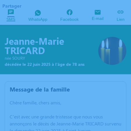
Partager
E-mail
SMS
WhatsApp
Facebook
Lien
Jeanne-Marie
TRICARD
née SOURY
décédée le 22 juin 2025 à l'âge de 78 ans
Message de la famille
Chère famille, chers amis,
C’est avec une grande tristesse que nous vous
annonçons le décès de Jeanne-Marie TRICARD survenu
le dimanche 22 juin 2025 à Saint-Junien.