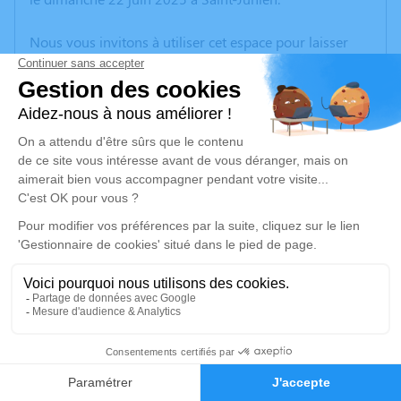
Nous vous invitons à utiliser cet espace pour laisser
vos condoléances, partager des photos souvenirs, une
anecdote ou exprimer vos pensées à travers des
poèmes ou des textes. Cet endroit est un lieu
d'expression dédié à honorer la mémoire de Jeanne-
Marie TRICARD.
Un service de plantation d’arbre hommage est
disponible ici
.
Je rends hommage
Cérémonie civile
vendredi 27 juin 2025 à 13h00
2
Crématorium Municipal de Limoges
105, Rue du Cavou
Faire-part
Hommages
87100 Limoges