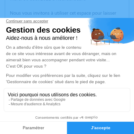
Nous vous invitons à utiliser cet espace pour laisser
vos condoléances, partager des photos souvenirs, une
anecdote ou exprimer vos pensées à travers des
poèmes ou des textes. Cet endroit est un lieu
d'expression dédié à honorer la mémoire de Jeannine
VILLALBA.
Un service de plantation d’arbre hommage est
disponible ici
.
Je rends hommage
Cérémonie religieuse
vendredi 02 septembre 2022 à 14h30
1
Paroisse Saint Amand de Vienne et Glane de
Saint-Junien
Faire-part
Hommages
8 Avenue Anatole France