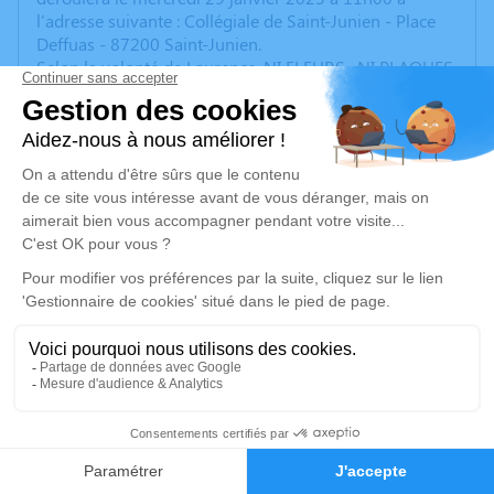
l'adresse suivante : Collégiale de Saint-Junien - Place
Deffuas - 87200 Saint-Junien.
Selon la volonté de Laurence, NI FLEURS , NI PLAQUES
Cet espace privé est destiné à recueillir vos
condoléances ou le souvenir d’un moment passé.
Un service de plantation d’arbre hommage est
disponible ici
.
Je rends hommage
Cérémonie religieuse
mercredi 29 janvier 2025 à 11h00
Collégiale de Saint-Junien
Place Deffuas
6
87200 Saint-Junien
Faire-part
Hommages