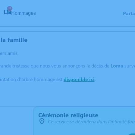
12
Part
Hommages
la famille
hers amis,
grande tristesse que nous vous annonçons le décès de
Loma
surv
lantation d’arbre hommage est
disponible ici
.
Cérémonie religieuse
Ce service se déroulera dans l'intimité fam