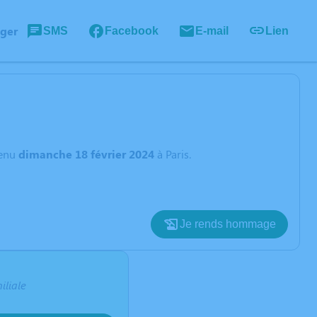
ager
SMS
Facebook
E-mail
Lien
enu
dimanche 18 février 2024
à Paris.
Je rends hommage
iliale