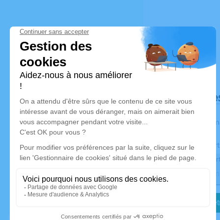
Déroulé de
Les inform
Activez une aler
Recevoir une aler
Je veux êtr