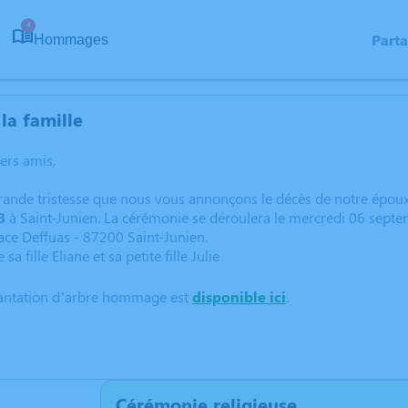
4
Part
Hommages
la famille
hers amis,
rande tristesse que nous vous annonçons le décès de notre époux
3
à Saint-Junien. La cérémonie se déroulera le mercredi 06 septem
lace Deffuas - 87200 Saint-Junien.
a fille Eliane et sa petite fille Julie
lantation d’arbre hommage est
disponible ici
.
Cérémonie religieuse