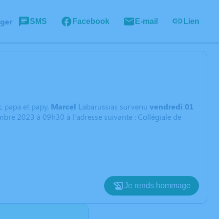
ager
SMS
Facebook
E-mail
Lien
, papa et papy,
Marcel
Labarussias survenu
vendredi 01
bre 2023 à 09h30 à l'adresse suivante : Collégiale de
Je rends hommage