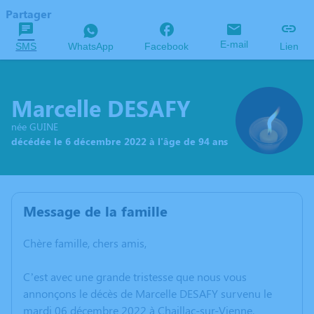
Partager
E-mail
SMS
WhatsApp
Facebook
Lien
Marcelle DESAFY
née GUINE
décédée le 6 décembre 2022 à l'âge de 94 ans
Message de la famille
Chère famille, chers amis,
C’est avec une grande tristesse que nous vous
annonçons le décès de Marcelle DESAFY survenu le
mardi 06 décembre 2022 à Chaillac-sur-Vienne.