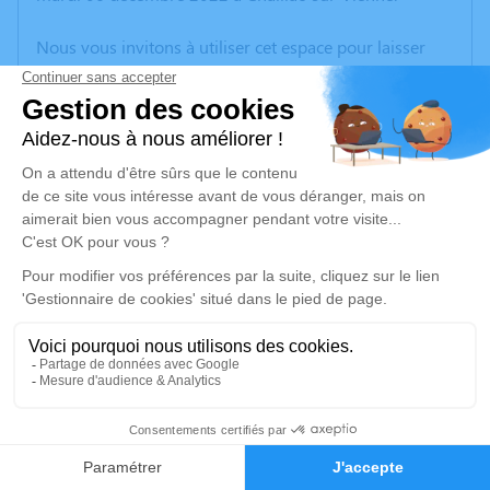
Nous vous invitons à utiliser cet espace pour laisser
vos condoléances, partager des photos souvenirs, une
anecdote ou exprimer vos pensées à travers des
poèmes ou des textes. Cet endroit est un lieu
d'expression dédié à honorer la mémoire de Marcelle
DESAFY.
Un service de plantation d’arbre hommage est
disponible ici
.
Je rends hommage
Cérémonie religieuse
vendredi 09 décembre 2022 à 14h30
1
Église Saint-Genis de Saulgond
Le Bourg
Faire-part
Hommages
16420 Saulgond