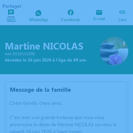
Partager
E-mail
SMS
WhatsApp
Facebook
Lien
Martine NICOLAS
née DESAULIERE
décédée le 20 juin 2026 à l'âge de 69 ans
Message de la famille
Chère famille, chers amis,
C’est avec une grande tristesse que nous vous
annonçons le décès de Martine NICOLAS survenu le
samedi 20 juin 2026 à Saint-Junien.