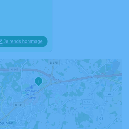
Je rends hommage
1