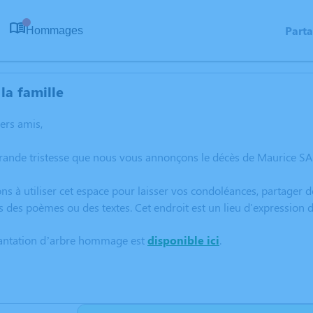
Part
Hommages
0
la famille
hers amis,
grande tristesse que nous vous annonçons le décès de Maurice SA
ns à utiliser cet espace pour laisser vos condoléances, partager
s des poèmes ou des textes. Cet endroit est un lieu d'expression
lantation d’arbre hommage est
disponible ici
.