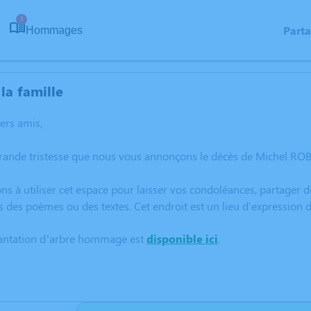
3
Part
Hommages
la famille
hers amis,
rande tristesse que nous vous annonçons le décès de Michel ROB
ns à utiliser cet espace pour laisser vos condoléances, partager
s des poèmes ou des textes. Cet endroit est un lieu d'expressio
lantation d’arbre hommage est
disponible ici
.