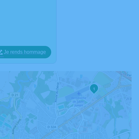
Je rends hommage
1