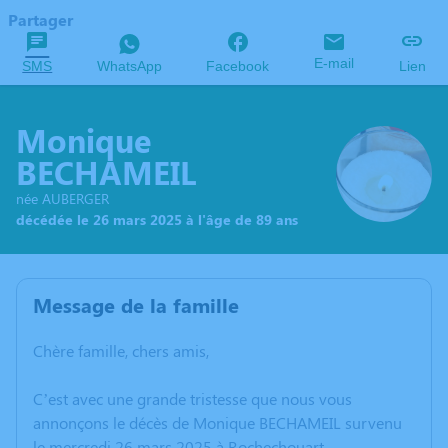
Partager
E-mail
SMS
WhatsApp
Facebook
Lien
Monique
BECHAMEIL
née AUBERGER
décédée le 26 mars 2025 à l'âge de 89 ans
Message de la famille
Chère famille, chers amis,
C’est avec une grande tristesse que nous vous
annonçons le décès de Monique BECHAMEIL survenu
le mercredi 26 mars 2025 à Rochechouart.