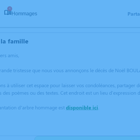
4
Part
Hommages
la famille
hers amis,
rande tristesse que nous vous annonçons le décès de Noël BOULAY
ns à utiliser cet espace pour laisser vos condoléances, partager
s des poèmes ou des textes. Cet endroit est un lieu d'expressio
lantation d’arbre hommage est
disponible ici
.