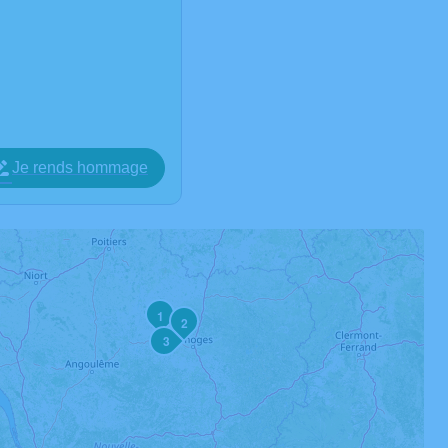
Je rends hommage
1
2
3