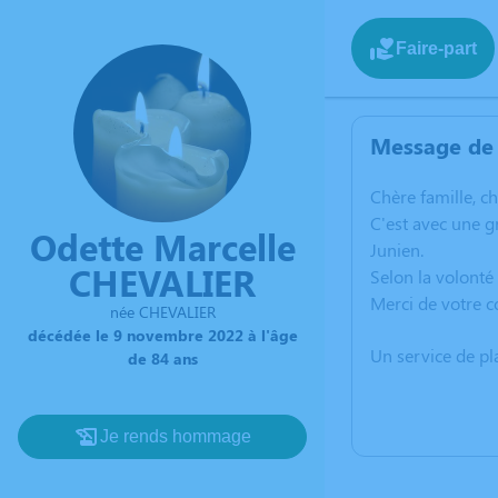
Faire-part
Message de 
C
hère famille, c
C'est avec une 
Odette Marcelle
Junien.
CHEVALIER
Selon la volont
Merci de votre 
née CHEVALIER
décédée le 9 novembre 2022 à l'âge
Un service de p
de 84 ans
Je rends hommage