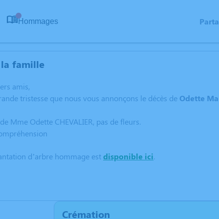
Part
Hommages
0
la famille
hers amis,
grande tristesse que nous vous annonçons le décès de
Odette Ma
é de Mme Odette CHEVALIER, pas de fleurs.
compréhension
lantation d’arbre hommage est
disponible ici
.
Crémation