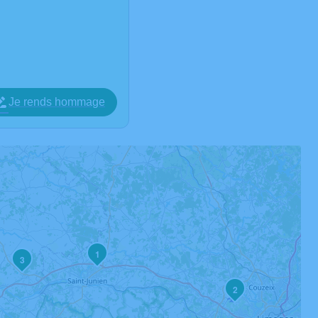
Je rends hommage
1
3
2