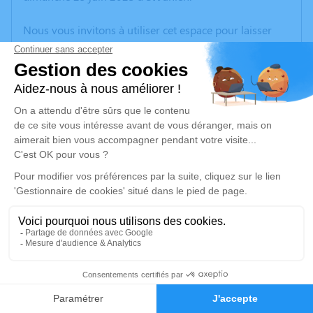
Nous vous invitons à utiliser cet espace pour laisser
vos condoléances, partager des photos souvenirs, une
anecdote ou exprimer vos pensées à travers des
poèmes ou des textes. Cet endroit est un lieu
d'expression dédié à honorer la mémoire de Pagnoux
JACQUES.
Un service de plantation d’arbre hommage est
disponible ici
.
Je rends hommage
Cérémonie religieuse
jeudi 29 juin 2023 à 14h30
1
Paroisse Saint Amand de Vienne et Glane de
Saint-Junien
Faire-part
Hommages
8 Avenue Anatole France