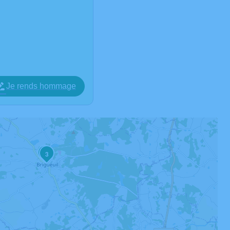
Je rends hommage
2
3