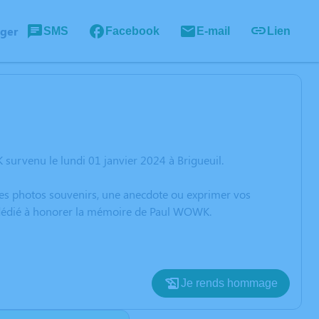
ager
SMS
Facebook
E-mail
Lien
survenu le lundi 01 janvier 2024 à Brigueuil.
 des photos souvenirs, une anecdote ou exprimer vos
n dédié à honorer la mémoire de Paul WOWK.
Je rends hommage