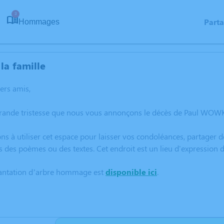
3
Part
Hommages
la famille
hers amis,
rande tristesse que nous vous annonçons le décès de Paul WOWK 
ns à utiliser cet espace pour laisser vos condoléances, partager
s des poèmes ou des textes. Cet endroit est un lieu d'expressio
lantation d’arbre hommage est
disponible ici
.