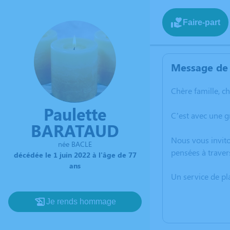
Faire-part
Message de 
Chère famille, c
Paulette
C’est avec une g
BARATAUD
Nous vous invito
née BACLE
pensées à traver
décédée le 1 juin 2022 à l'âge de 77
ans
Un service de p
Je rends hommage