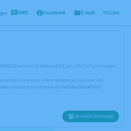
ager
SMS
Facebook
E-mail
Lien
ARATAUD survenu le mercredi 01 juin 2022 à Saint-Junien.
 des photos souvenirs, une anecdote ou exprimer vos
n dédié à honorer la mémoire de Paulette BARATAUD.
Je rends hommage