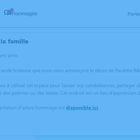
Part
Hommages
0
la famille
hers amis,
rande tristesse que nous vous annonçons le décès de Paulette B
ns à utiliser cet espace pour laisser vos condoléances, partager
s des poèmes ou des textes. Cet endroit est un lieu d'expressio
lantation d’arbre hommage est
disponible ici
.