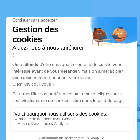
Déroulé de
Ce service s
Rendez 
Plantez un 