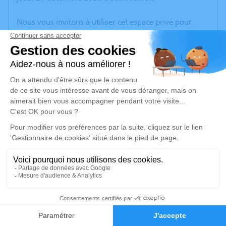
Nous vous invitons à utiliser cet espace privé pour
laisser vos condoléances, partager des photos
souvenirs, une anecdote ou exprimer vos pensées à
travers des poèmes ou des textes. Cet endroit est un
lieu d'expression dédié à honorer la mémoire de Pierre
EBERHART.
Un service de plantation d’arbre hommage est
disponible ici
.
Je rends hommage
Cérémonie religieuse
mercredi 23 décembre 2020 à 09h30
2
Paroisse Saint Amand de Vienne et Glane de
Saint-Junien
Faire-part
Hommages
8 Avenue Anatole France