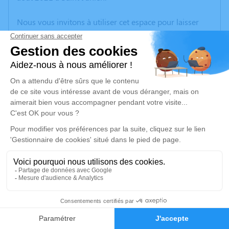
Nous vous invitons à utiliser cet espace pour laisser
vos condoléances, partager des photos souvenirs, une
anecdote ou exprimer vos pensées à travers des
poèmes ou des textes. Cet endroit est un lieu
d'expression dédié à honorer la mémoire de Pierre
LYDA.
Un service de plantation d’arbre hommage est
disponible ici
.
Je rends hommage
Inhumation
jeudi 02 septembre 2021 à 15h00
1
Cimetière de Saint-Junien
Avenue Elisée Reclus
Faire-part
Hommages
87200 Saint-Junien