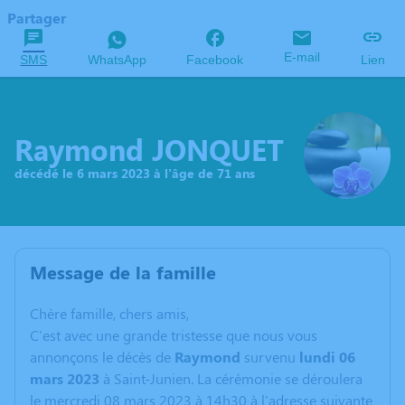
Partager
E-mail
SMS
WhatsApp
Facebook
Lien
Raymond JONQUET
décédé le 6 mars 2023 à l'âge de 71 ans
Message de la famille
C
hère famille, chers amis,
C'est avec une grande tristesse que nous vous
annonçons le décès de
Raymond
survenu
lundi 06
mars 2023
à Saint-Junien. La cérémonie se déroulera
le mercredi 08 mars 2023 à 14h30 à l'adresse suivante