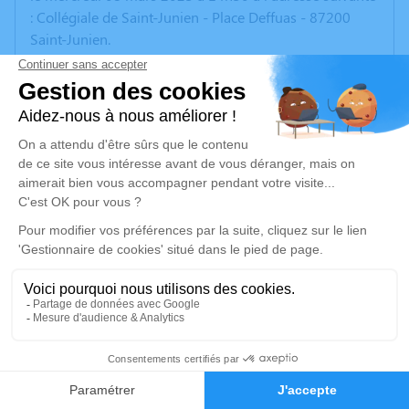
: Collégiale de Saint-Junien - Place Deffuas - 87200
Saint-Junien.
Selon la volonté de la famille fleurs naturelles
uniquement, pas de plaques, merci de votre
compréhension.
Un service de plantation d’arbre hommage est
disponible ici
.
Je rends hommage
Cérémonie religieuse
mercredi 08 mars 2023 à 14h30
Collégiale de Saint-Junien
Place Deffuas
3
87200 Saint-Junien
Faire-part
Hommages