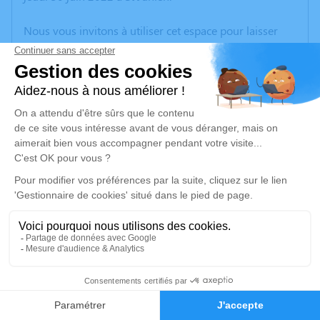
Nous vous invitons à utiliser cet espace pour laisser
vos condoléances, partager des photos souvenirs, une
anecdote ou exprimer vos pensées à travers des
poèmes ou des textes. Cet endroit est un lieu
d'expression dédié à honorer la mémoire de Remi
VERGNAUD.
Un service de plantation d’arbre hommage est
disponible ici
.
Je rends hommage
Cérémonie religieuse
mardi 05 juillet 2022 à 14h30
2
Collégiale de Saint-Junien
Place Deffuas
Faire-part
Hommages
87200 Saint-Junien