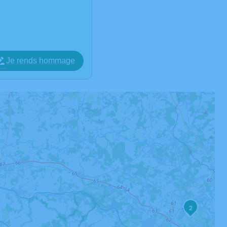
Je rends hommage
2