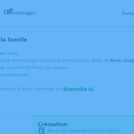
Part
Hommages
0
la famille
hers amis,
grande tristesse que nous vous annonçons le décès de
René Jose
de la famille Ni fleurs, Ni plaques.
compréhension
lantation d’arbre hommage est
disponible ici
.
Crémation
mardi 20 septembre 2022 à 08h45