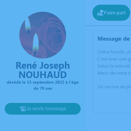
Faire-part
Message de 
C
hère famille, c
C'est avec une 
René Joseph
Selon la volonté 
NOUHAUD
Merci de votre 
décédé le 15 septembre 2022 à l'âge
Un service de p
de 79 ans
Je rends hommage