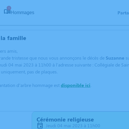
1
Part
Hommages
la famille
hers amis,
grande tristesse que nous vous annonçons le décès de
Suzanne
s
jeudi 04 mai 2023 à 11h00 à l'adresse suivante : Collégiale de Sai
s uniquement, pas de plaques.
lantation d’arbre hommage est
disponible ici
.
Cérémonie religieuse
jeudi 04 mai 2023 à 11h00