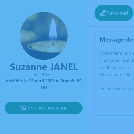
Faire-part
Message de 
C
hère famille, c
C'est avec une 
Suzanne JANEL
se déroulera le 
Fleurs naturelle
née ANSEL
décédée le 28 avril 2023 à l'âge de 89
ans
Un service de p
Je rends hommage