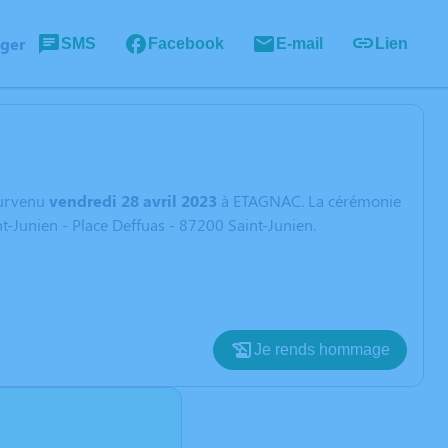
ager
SMS
Facebook
E-mail
Lien
urvenu
vendredi 28 avril 2023
à ETAGNAC. La cérémonie
nt-Junien - Place Deffuas - 87200 Saint-Junien.
Je rends hommage