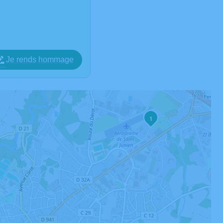
Je rends hommage
1