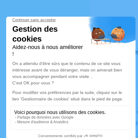
Déroulé de
Le jeudi 0
Collégiale d
Junien