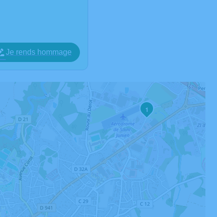
Je rends hommage
1