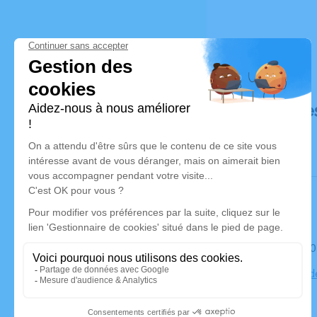
Déroulé de
Le mardi 1
Collégiale d
Junien