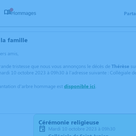
Part
Hommages
0
la famille
hers amis,
grande tristesse que nous vous annonçons le décès de
Thérèse
su
mardi 10 octobre 2023 à 09h30 à l'adresse suivante : Collégiale de
lantation d’arbre hommage est
disponible ici
.
Cérémonie religieuse
mardi 10 octobre 2023 à 09h30
Collégiale de Saint-Junien